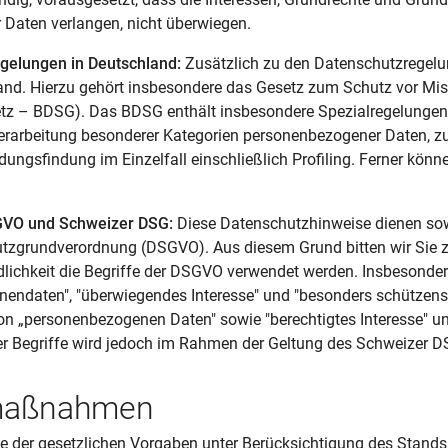
Daten verlangen, nicht überwiegen.
egelungen in Deutschland:
Zusätzlich zu den Datenschutzregel
and. Hierzu gehört insbesondere das Gesetz zum Schutz vor Mi
z – BDSG). Das BDSG enthält insbesondere Spezialregelungen
erarbeitung besonderer Kategorien personenbezogener Daten, zu
dungsfindung im Einzelfall einschließlich Profiling. Ferner kö
GVO und Schweizer DSG:
Diese Datenschutzhinweise dienen so
tzgrundverordnung (DSGVO). Aus diesem Grund bitten wir Sie zu
ichkeit die Begriffe der DSGVO verwendet werden. Insbesondere
onendaten", "überwiegendes Interesse" und "besonders schütze
von „personenbezogenen Daten" sowie "berechtigtes Interesse" u
er Begriffe wird jedoch im Rahmen der Geltung des Schweizer 
smaßnahmen
 der gesetzlichen Vorgaben unter Berücksichtigung des Stands 