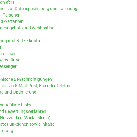
ransfers
onen zur Datenspeicherung und Löschung
en Personen
d -verfahren
nlineangebots und Webhosting
dung und Nutzerkonto
en
nsmedien
verwaltung
essenger
ronische Benachrichtigungen
on via E-Mail, Post, Fax oder Telefon
ng und Optimierung
d Affiliate-Links
nd Bewertungsverfahren
 Netzwerken (Social Media)
tete Funktionen sowie Inhalte
sierung