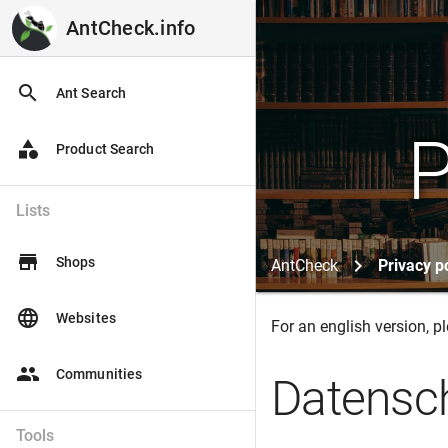
AntCheck.info
AntCheck.info
search
Ant Search
P
category
Product Search
Lists
store
Shops
AntCheck
Privacy p
language
Websites
For an english version, p
people
Communities
Datensc
Tools