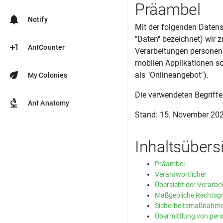
Präambel
notifications
Notify
Mit der folgenden Datens
"Daten" bezeichnet) wir 
plus_one
AntCounter
Verarbeitungen personen
mobilen Applikationen so
eco
als "Onlineangebot").
My Colonies
Die verwendeten Begriffe
biotech
Ant Anatomy
Stand: 15. November 20
Inhaltsübers
Präambel
Verantwortlicher
Übersicht der Verarbe
Maßgebliche Rechtsg
Sicherheitsmaßnahm
Übermittlung von pe